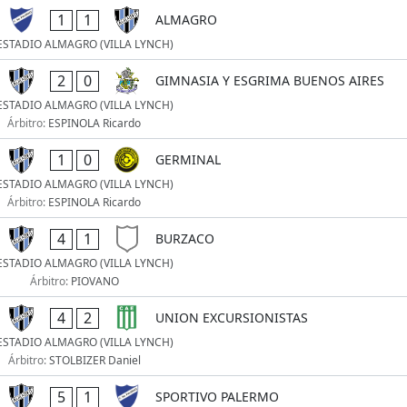
1
1
ALMAGRO
ESTADIO ALMAGRO (VILLA LYNCH)
2
0
GIMNASIA Y ESGRIMA BUENOS AIRES
ESTADIO ALMAGRO (VILLA LYNCH)
Árbitro:
ESPINOLA Ricardo
1
0
GERMINAL
ESTADIO ALMAGRO (VILLA LYNCH)
Árbitro:
ESPINOLA Ricardo
4
1
BURZACO
ESTADIO ALMAGRO (VILLA LYNCH)
Árbitro:
PIOVANO
4
2
UNION EXCURSIONISTAS
ESTADIO ALMAGRO (VILLA LYNCH)
Árbitro:
STOLBIZER Daniel
5
1
SPORTIVO PALERMO