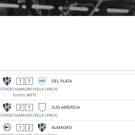
1
1
DEL PLATA
ESTADIO ALMAGRO (VILLA LYNCH)
Árbitro:
RATTI
2
1
SUD AMERICA
ESTADIO ALMAGRO (VILLA LYNCH)
1
2
ALMAGRO