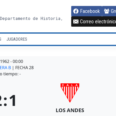
Facebook
Gr
Departamento de Historia,
Correo electrónic
S
JUGADORES
/1962
-
00:00
MERA B
| FECHA 28
o tiempo: -
2
:
1
LOS ANDES