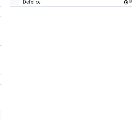
Defelice
6
'