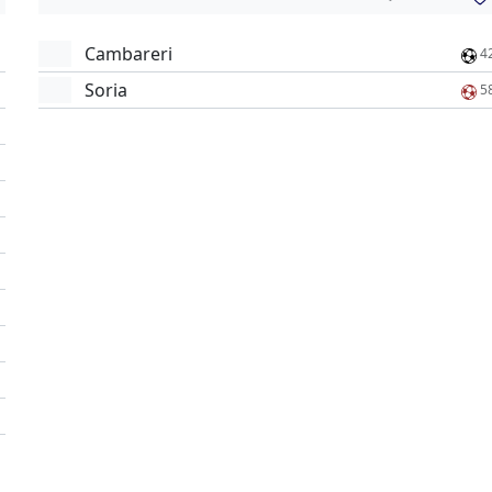
Cambareri
4
Soria
5
'
'