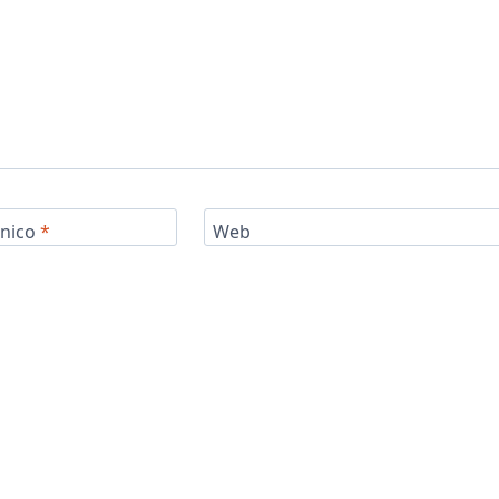
ónico
*
Web