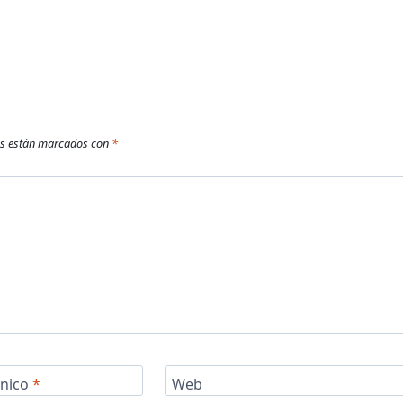
os están marcados con
*
ónico
*
Web