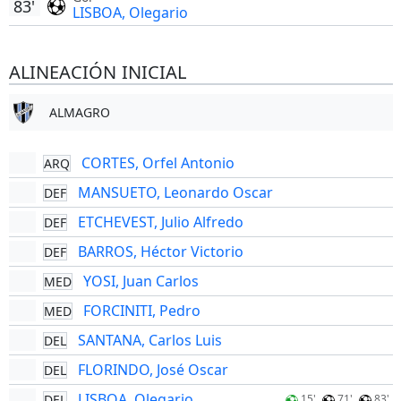
83'
LISBOA, Olegario
ALINEACIÓN INICIAL
ALMAGRO
CORTES, Orfel Antonio
ARQ
MANSUETO, Leonardo Oscar
DEF
ETCHEVEST, Julio Alfredo
DEF
BARROS, Héctor Victorio
DEF
YOSI, Juan Carlos
MED
FORCINITI, Pedro
MED
SANTANA, Carlos Luis
DEL
FLORINDO, José Oscar
DEL
LISBOA, Olegario
DEL
15'
71'
83'