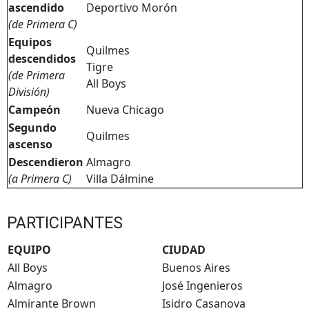
ascendido
Deportivo Morón
(de Primera C)
Equipos
Quilmes
descendidos
Tigre
(de Primera
All Boys
División)
Campeón
Nueva Chicago
Segundo
Quilmes
ascenso
Descendieron
Almagro
(a Primera C)
Villa Dálmine
PARTICIPANTES
EQUIPO
CIUDAD
All Boys
Buenos Aires
Almagro
José Ingenieros
Almirante Brown
Isidro Casanova