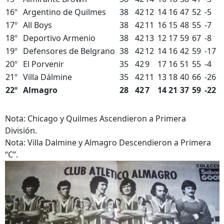
16º
Argentino de Quilmes
38
42
12
14
16
47
52
-5
17º
All Boys
38
42
11
16
15
48
55
-7
18º
Deportivo Armenio
38
42
13
12
17
59
67
-8
19º
Defensores de Belgrano
38
42
12
14
16
42
59
-17
20º
El Porvenir
35
42
9
17
16
51
55
-4
21º
Villa Dálmine
35
42
11
13
18
40
66
-26
22º
Almagro
28
42
7
14
21
37
59
-22
Nota: Chicago y Quilmes Ascendieron a Primera
División.
Nota: Villa Dalmine y Almagro Descendieron a Primera
“C”.