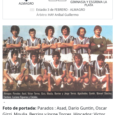
GIMNASIA Y ESGRIMA LA
ALMAGRO
PLATA
Estadio 3 de FEBRERO - ALMAGRO
Árbitro:
HAY Aníbal Guillermo
-
Foto de portada:
Parados : Asad, Dario Guntin, Oscar
Gizzi, Moulia, Berrios y Jorge Torres. Hincados: Victor