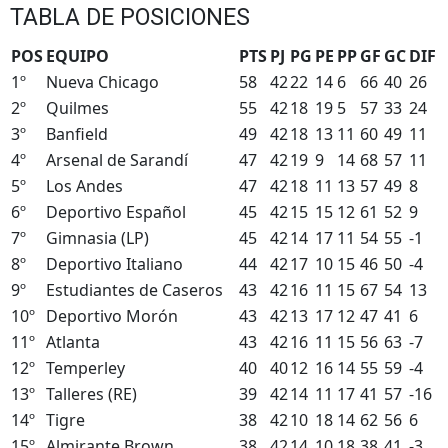
TABLA DE POSICIONES
POS
EQUIPO
PTS
PJ
PG
PE
PP
GF
GC
DIF
1º
Nueva Chicago
58
42
22
14
6
66
40
26
2º
Quilmes
55
42
18
19
5
57
33
24
3º
Banfield
49
42
18
13
11
60
49
11
4º
Arsenal de Sarandí
47
42
19
9
14
68
57
11
5º
Los Andes
47
42
18
11
13
57
49
8
6º
Deportivo Español
45
42
15
15
12
61
52
9
7º
Gimnasia (LP)
45
42
14
17
11
54
55
-1
8º
Deportivo Italiano
44
42
17
10
15
46
50
-4
9º
Estudiantes de Caseros
43
42
16
11
15
67
54
13
10º
Deportivo Morón
43
42
13
17
12
47
41
6
11º
Atlanta
43
42
16
11
15
56
63
-7
12º
Temperley
40
40
12
16
14
55
59
-4
13º
Talleres (RE)
39
42
14
11
17
41
57
-16
14º
Tigre
38
42
10
18
14
62
56
6
15º
Almirante Brown
38
42
14
10
18
38
41
-3