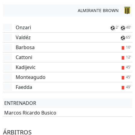
ALMIRANTE BROWN
Onzari
2'
40'
Valdéz
65'
Barbosa
10'
Cattoni
12'
Kadijevic
45'
Monteagudo
45'
Faedda
49'
ENTRENADOR
Marcos Ricardo Busico
ÁRBITROS