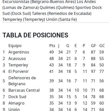
Excursionistas (Belgrano-Buenos Aires) Los Andes
(Lomas de Zamora) Quilmes (Quilmes) Sportivo Dock
Sud (Dock Sud) Talleres (Remedios de Escalada)
Temperley (Temperley) Unión (Santa Fe)
TABLA DE POSICIONES
Equipo
Pts
J
G
E
P
GF
GC
1
Argentinos
49
34
21
7
6
87
59
2
Acassuso
48
34
21
6
7
88
55
3
Temperley
43
34
18
7
9
84
50
4
El Porvenir
41
34
18
5
11
97
77
Defensores de
5
39
34
16
7
11
71
56
Belgrano
6
Barracas Central
38
34
14
10
10
71
68
7
Dock Sud
35
34
15
5
14
78
68
8
Almagro
35
34
13
9
12
59
60
9
Unión
34
34
14
6
14
71
64