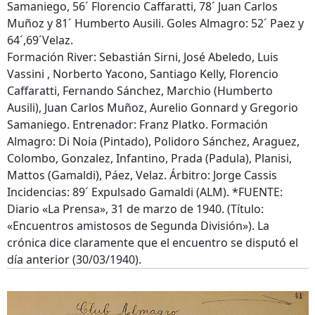
Samaniego, 56´ Florencio Caffaratti, 78´ Juan Carlos
Muñoz y 81´ Humberto Ausili. Goles Almagro: 52´ Paez y
64´,69´Velaz.
Formación River: Sebastián Sirni, José Abeledo, Luis
Vassini , Norberto Yacono, Santiago Kelly, Florencio
Caffaratti, Fernando Sánchez, Marchio (Humberto
Ausili), Juan Carlos Muñoz, Aurelio Gonnard y Gregorio
Samaniego. Entrenador: Franz Platko. Formación
Almagro: Di Noia (Pintado), Polidoro Sánchez, Araguez,
Colombo, Gonzalez, Infantino, Prada (Padula), Planisi,
Mattos (Gamaldi), Páez, Velaz. Árbitro: Jorge Cassis
Incidencias: 89´ Expulsado Gamaldi (ALM). *FUENTE:
Diario «La Prensa», 31 de marzo de 1940. (Título:
«Encuentros amistosos de Segunda División»). La
crónica dice claramente que el encuentro se disputó el
día anterior (30/03/1940).