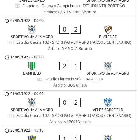
SAN LORENZO
SPORTIVO de ALMAGRO
Estadio de Gaona y Campichuelo - ESTUDIANTIL PORTEÑO
Árbitro:
CASTIÑEIRAS Ventura
07/05/1922
-
00:00
0
2
SPORTIVO de ALMAGRO
PLATENSE
Estadio Gaona 102 - SPORTIVO ALMAGRO (PARQUE CENTENARIO)
Árbitro:
SPINOLA Ricardo
14/05/1922
-
00:00
2
1
BANFIELD
SPORTIVO de ALMAGRO
Estadio Florencio Sola - BANFIELD
Árbitro:
BOGATTI A
21/05/1922
-
00:00
0
2
SPORTIVO de ALMAGRO
VELEZ SARSFIELD
Estadio Gaona 102 - SPORTIVO ALMAGRO (PARQUE CENTENARIO)
Árbitro:
NAPOLI Nicolas
28/05/1922
-
15:15
1
1