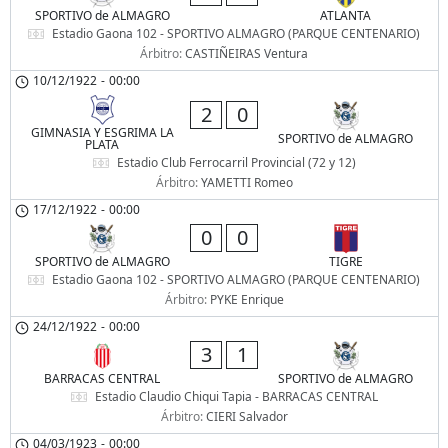
SPORTIVO de ALMAGRO
ATLANTA
Estadio Gaona 102 - SPORTIVO ALMAGRO (PARQUE CENTENARIO)
Árbitro:
CASTIÑEIRAS Ventura
10/12/1922
-
00:00
2
0
GIMNASIA Y ESGRIMA LA
SPORTIVO de ALMAGRO
PLATA
Estadio Club Ferrocarril Provincial (72 y 12)
Árbitro:
YAMETTI Romeo
17/12/1922
-
00:00
0
0
SPORTIVO de ALMAGRO
TIGRE
Estadio Gaona 102 - SPORTIVO ALMAGRO (PARQUE CENTENARIO)
Árbitro:
PYKE Enrique
24/12/1922
-
00:00
3
1
BARRACAS CENTRAL
SPORTIVO de ALMAGRO
Estadio Claudio Chiqui Tapia - BARRACAS CENTRAL
Árbitro:
CIERI Salvador
04/03/1923
-
00:00