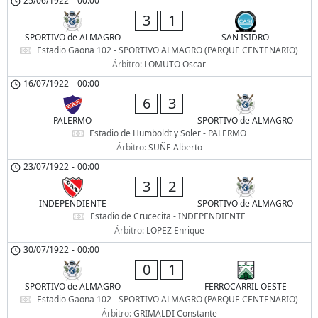
25/06/1922
-
00:00
3
1
SPORTIVO de ALMAGRO
SAN ISIDRO
Estadio Gaona 102 - SPORTIVO ALMAGRO (PARQUE CENTENARIO)
Árbitro:
LOMUTO Oscar
16/07/1922
-
00:00
6
3
PALERMO
SPORTIVO de ALMAGRO
Estadio de Humboldt y Soler - PALERMO
Árbitro:
SUÑE Alberto
23/07/1922
-
00:00
3
2
INDEPENDIENTE
SPORTIVO de ALMAGRO
Estadio de Crucecita - INDEPENDIENTE
Árbitro:
LOPEZ Enrique
30/07/1922
-
00:00
0
1
SPORTIVO de ALMAGRO
FERROCARRIL OESTE
Estadio Gaona 102 - SPORTIVO ALMAGRO (PARQUE CENTENARIO)
Árbitro:
GRIMALDI Constante