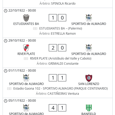
Árbitro:
SPINOLA Ricardo
22/10/1922
-
00:00
1
0
ESTUDIANTES BA
SPORTIVO de ALMAGRO
ESTUDIANTES BA – (Palermo)
Árbitro:
ESTRELLA Ramon
29/10/1922
-
00:00
2
0
RIVER PLATE
SPORTIVO de ALMAGRO
RIVER PLATE (Aristóbulo del Valle y Caboto)
Árbitro:
GRIMALDI Constante
01/11/1922
-
00:00
1
1
SPORTIVO de ALMAGRO
SAN LORENZO
Estadio Gaona 102 - SPORTIVO ALMAGRO (PARQUE CENTENARIO)
Árbitro:
CASTIÑEIRAS Ventura
05/11/1922
-
00:00
4
1
SPORTIVO de ALMAGRO
BANFIELD