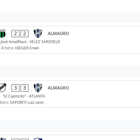
2
2
ALMAGRO
 José Amalfitani - VELEZ SARSFIELD
Árbitro:
HIEGER Erwin
3
3
ALMAGRO
"El Cajoncito" - ATLANTA
bitro:
SAPORITI Luis Leon