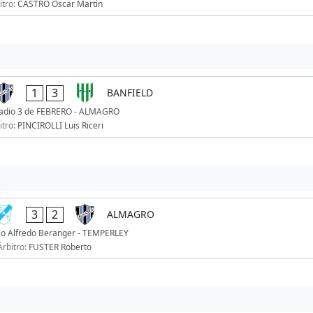
itro:
CASTRO Oscar Martin
1
3
BANFIELD
adio 3 de FEBRERO - ALMAGRO
itro:
PINCIROLLI Luis Riceri
3
2
ALMAGRO
io Alfredo Beranger - TEMPERLEY
Árbitro:
FUSTER Roberto