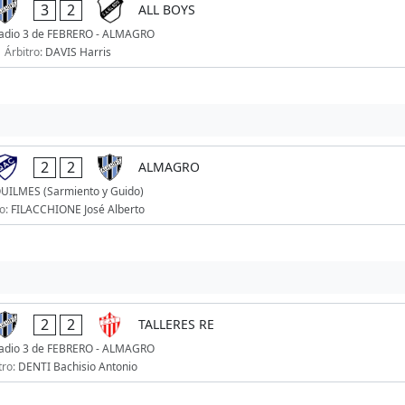
3
2
ALL BOYS
adio 3 de FEBRERO - ALMAGRO
Árbitro:
DAVIS Harris
2
2
ALMAGRO
UILMES (Sarmiento y Guido)
ro:
FILACCHIONE José Alberto
2
2
TALLERES RE
adio 3 de FEBRERO - ALMAGRO
tro:
DENTI Bachisio Antonio