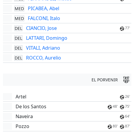
PICABEA, Abel
MED
FALCONI, Italo
MED
CIANCIO, Jose
DEL
77'
LATTARI, Domingo
DEL
VITALI, Adriano
DEL
ROCCO, Aurelio
DEL
EL PORVENIR
Artel
26'
De los Santos
48'
75'
Naveira
64'
Pozzo
80'
87'