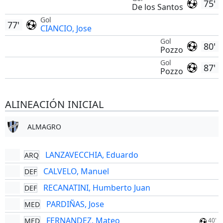
75'
De los Santos
Gol
77'
CIANCIO, Jose
Gol
80'
Pozzo
Gol
87'
Pozzo
ALINEACIÓN INICIAL
ALMAGRO
LANZAVECCHIA, Eduardo
ARQ
CALVELO, Manuel
DEF
RECANATINI, Humberto Juan
DEF
PARDIÑAS, Jose
MED
FERNANDEZ, Mateo
MED
40'