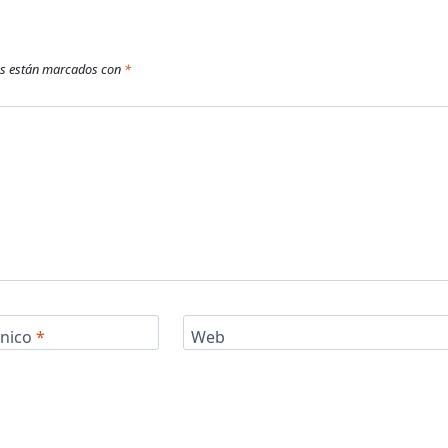
os están marcados con
*
ónico
*
Web