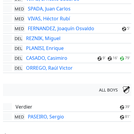
SPADA, Juan Carlos
MED
VIVAS, Héctor Rubí
MED
FERNANDEZ, Joaquín Osvaldo
MED
5'
REZNIK, Miguel
DEL
PLANISI, Enrique
DEL
CASADO, Casimiro
DEL
9'
16'
79'
ORREGO, Raúl Victor
DEL
ALL BOYS
Verdier
39'
PASEIRO, Sergio
MED
81'