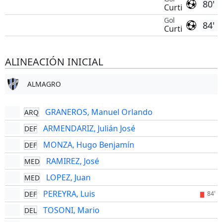
80'
Curti
Gol
84'
Curti
ALINEACIÓN INICIAL
ALMAGRO
GRANEROS, Manuel Orlando
ARQ
ARMENDARIZ, Julián José
DEF
MONZA, Hugo Benjamín
DEF
RAMIREZ, José
MED
LOPEZ, Juan
MED
PEREYRA, Luis
DEF
84'
TOSONI, Mario
DEL