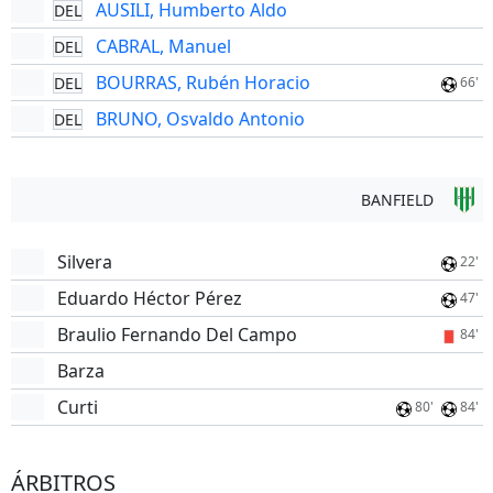
AUSILI, Humberto Aldo
DEL
CABRAL, Manuel
DEL
BOURRAS, Rubén Horacio
DEL
66'
BRUNO, Osvaldo Antonio
DEL
BANFIELD
Silvera
22'
Eduardo Héctor Pérez
47'
Braulio Fernando Del Campo
84'
Barza
Curti
80'
84'
ÁRBITROS