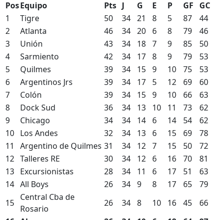
Pos
Equipo
Pts
J
G
E
P
GF
GC
1
Tigre
50
34
21
8
5
87
44
2
Atlanta
46
34
20
6
8
79
46
3
Unión
43
34
18
7
9
85
50
4
Sarmiento
42
34
17
8
9
79
53
5
Quilmes
39
34
15
9
10
75
53
6
Argentinos Jrs
39
34
17
5
12
69
60
7
Colón
39
34
15
9
10
66
63
8
Dock Sud
36
34
13
10
11
73
62
9
Chicago
34
34
14
6
14
54
62
10
Los Andes
32
34
13
6
15
69
78
11
Argentino de Quilmes
31
34
12
7
15
50
72
12
Talleres RE
30
34
12
6
16
70
81
13
Excursionistas
28
34
11
6
17
51
63
14
All Boys
26
34
9
8
17
65
79
Central Cba de
15
26
34
8
10
16
45
66
Rosario