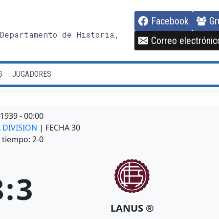
Facebook
Gr
Departamento de Historia,
Correo electrónic
S
JUGADORES
/1939
-
00:00
A DIVISION
| FECHA 30
tiempo: 2-0
8
:
3
LANUS ®