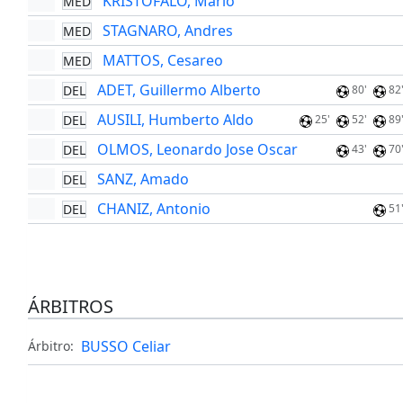
KRISTOFALO, Mario
MED
STAGNARO, Andres
MED
MATTOS, Cesareo
MED
ADET, Guillermo Alberto
DEL
80'
82
AUSILI, Humberto Aldo
DEL
25'
52'
89
OLMOS, Leonardo Jose Oscar
DEL
43'
70
SANZ, Amado
DEL
CHANIZ, Antonio
DEL
51
ÁRBITROS
BUSSO Celiar
Árbitro: