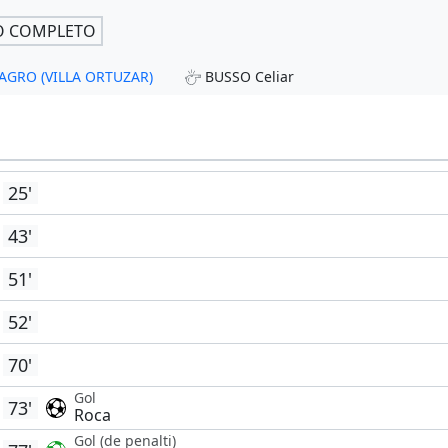
O COMPLETO
MAGRO (VILLA ORTUZAR)
BUSSO Celiar
25'
43'
51'
52'
70'
Gol
73'
Roca
Gol (de penalti)