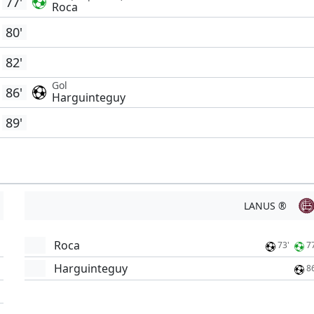
77'
Roca
80'
82'
Gol
86'
Harguinteguy
89'
LANUS ®
Roca
73'
7
Harguinteguy
8