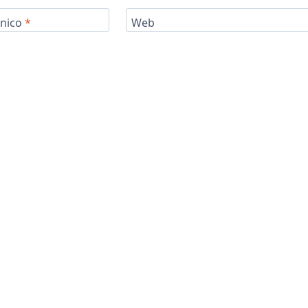
ónico
*
Web