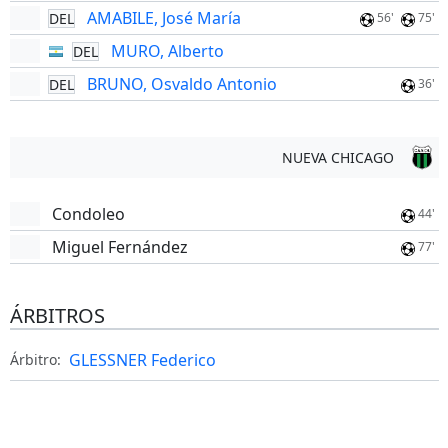
AMABILE, José María
DEL
56'
75'
MURO, Alberto
DEL
BRUNO, Osvaldo Antonio
DEL
36'
NUEVA CHICAGO
Condoleo
44'
Miguel Fernández
77'
ÁRBITROS
GLESSNER Federico
Árbitro: