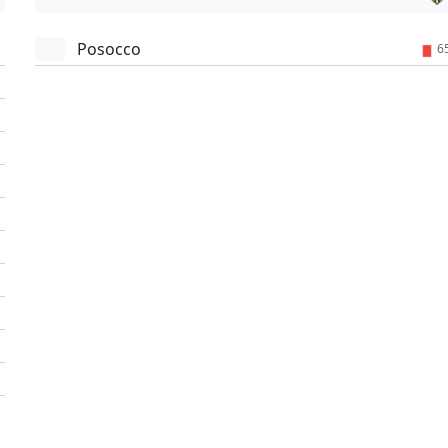
Posocco
6
'
'
'