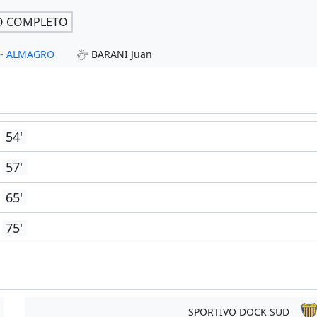
O COMPLETO
O - ALMAGRO
BARANI Juan
54'
57'
65'
75'
SPORTIVO DOCK SUD