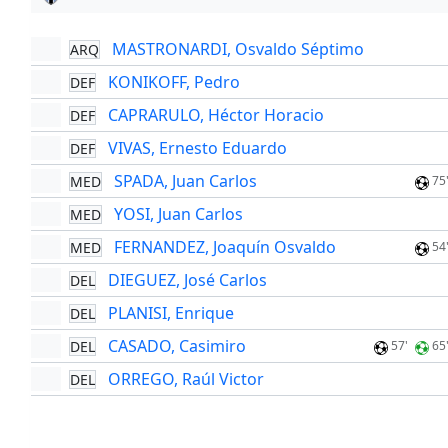
MASTRONARDI, Osvaldo Séptimo
ARQ
KONIKOFF, Pedro
DEF
CAPRARULO, Héctor Horacio
DEF
VIVAS, Ernesto Eduardo
DEF
SPADA, Juan Carlos
MED
75
YOSI, Juan Carlos
MED
FERNANDEZ, Joaquín Osvaldo
MED
54
DIEGUEZ, José Carlos
DEL
PLANISI, Enrique
DEL
CASADO, Casimiro
DEL
57'
65
ORREGO, Raúl Victor
DEL