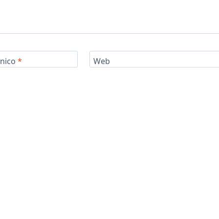
ónico
*
Web