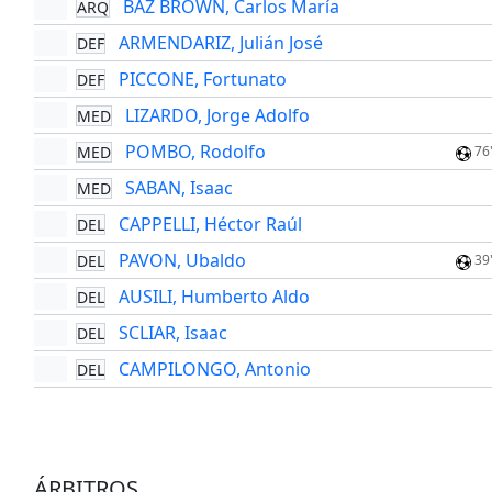
BAZ BROWN, Carlos María
ARQ
ARMENDARIZ, Julián José
DEF
PICCONE, Fortunato
DEF
LIZARDO, Jorge Adolfo
MED
POMBO, Rodolfo
MED
76
SABAN, Isaac
MED
CAPPELLI, Héctor Raúl
DEL
PAVON, Ubaldo
DEL
39
AUSILI, Humberto Aldo
DEL
SCLIAR, Isaac
DEL
CAMPILONGO, Antonio
DEL
ÁRBITROS