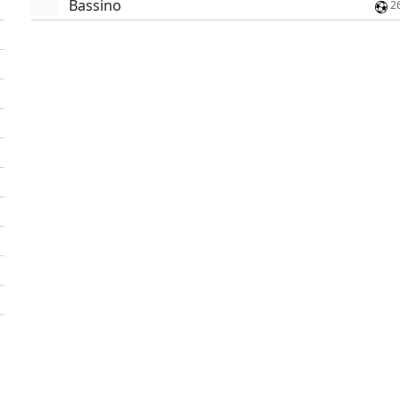
Bassino
2
'
'