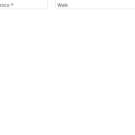
ónico
*
Web