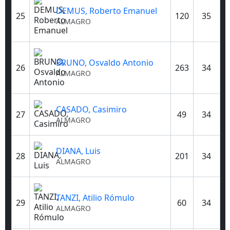
DEMUS, Roberto Emanuel
25
120
35
ALMAGRO
BRUNO, Osvaldo Antonio
26
263
34
ALMAGRO
CASADO, Casimiro
27
49
34
ALMAGRO
DIANA, Luis
28
201
34
ALMAGRO
TANZI, Atilio Rómulo
29
60
34
ALMAGRO