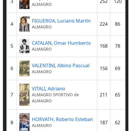
3
252
120
ALMAGRO
FIGUEROA, Luciano Martín
4
224
86
ALMAGRO
CATALAN, Omar Humberto
5
168
78
ALMAGRO
VALENTINI, Albino Pascual
6
156
69
ALMAGRO
VITALI, Adriano
7
211
65
ALMAGRO
SPORTIVO de
ALMAGRO
HORVATH, Roberto Esteban
8
187
62
ALMAGRO