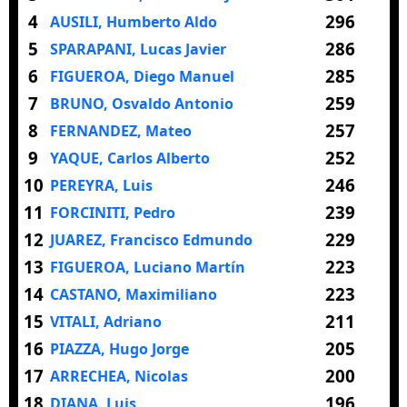
4
296
AUSILI, Humberto Aldo
5
286
SPARAPANI, Lucas Javier
6
285
FIGUEROA, Diego Manuel
7
259
BRUNO, Osvaldo Antonio
8
257
FERNANDEZ, Mateo
9
252
YAQUE, Carlos Alberto
10
246
PEREYRA, Luis
11
239
FORCINITI, Pedro
12
229
JUAREZ, Francisco Edmundo
13
223
FIGUEROA, Luciano Martín
14
223
CASTANO, Maximiliano
15
211
VITALI, Adriano
16
205
PIAZZA, Hugo Jorge
17
200
ARRECHEA, Nicolas
18
196
DIANA, Luis