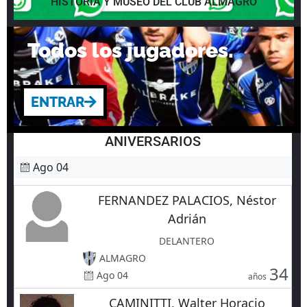
HISTORIA Y MUSEO DEL CLUB ALMAGRO
Todos los jugadores.
ENTRAR
ANIVERSARIOS
Ago 04
FERNANDEZ PALACIOS, Néstor
Adrián
DELANTERO
ALMAGRO
34
Ago 04
años
CAMINITTI, Walter Horacio