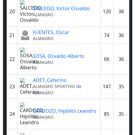
SALCEDO, Victor Osvaldo
20
120
38
ALMAGRO
FUENTES, Oscar
21
74
36
ALMAGRO
SOSA, Osvaldo Alberto
22
66
36
ALMAGRO
ADET, Ceferino
23
147
35
ALMAGRO
SPORTIVO de
ALMAGRO
CARDOZO, Hipólito Leandro
24
85
35
ALMAGRO