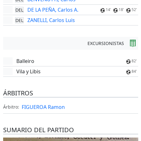
DE LA PEÑA, Carlos A.
DEL
14'
18'
52'
ZANELLI, Carlos Luis
DEL
EXCURSIONISTAS
Balleiro
82'
Vila y Libis
84'
ÁRBITROS
FIGUEROA Ramon
Árbitro:
SUMARIO DEL PARTIDO