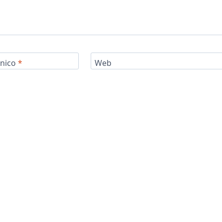
ónico
*
Web