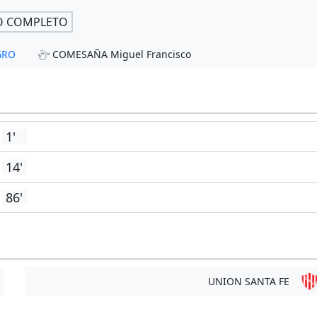
O COMPLETO
GRO
COMESAÑA Miguel Francisco
1'
14'
86'
UNION SANTA FE