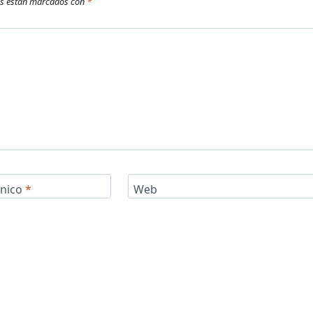
os están marcados con
*
ónico
*
Web