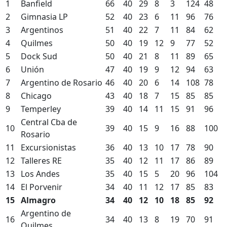
1
Banfield
66
40
29
8
3
124
48
2
Gimnasia LP
52
40
23
6
11
96
76
3
Argentinos
51
40
22
7
11
84
62
4
Quilmes
50
40
19
12
9
77
52
5
Dock Sud
50
40
21
8
11
89
65
6
Unión
47
40
19
9
12
94
63
7
Argentino de Rosario
46
40
20
6
14
108
78
8
Chicago
43
40
18
7
15
85
85
9
Temperley
39
40
14
11
15
91
96
Central Cba de
10
39
40
15
9
16
88
100
Rosario
11
Excursionistas
36
40
13
10
17
78
90
12
Talleres RE
35
40
12
11
17
86
89
13
Los Andes
35
40
15
5
20
96
104
14
El Porvenir
34
40
11
12
17
85
83
15
Almagro
34
40
12
10
18
85
92
Argentino de
16
34
40
13
8
19
70
91
Quilmes