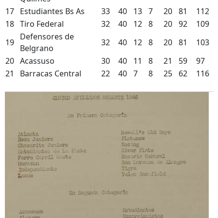
17
Estudiantes Bs As
33
40
13
7
20
81
112
18
Tiro Federal
32
40
12
8
20
92
109
Defensores de
19
32
40
12
8
20
81
103
Belgrano
20
Acassuso
30
40
11
8
21
59
97
21
Barracas Central
22
40
7
8
25
62
116