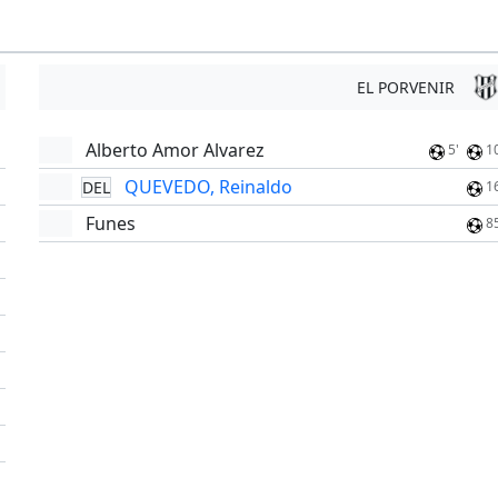
EL PORVENIR
Alberto Amor Alvarez
5'
1
QUEVEDO, Reinaldo
DEL
1
Funes
8
'
'