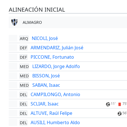
ALINEACIÓN INICIAL
ALMAGRO
NICOLI, José
ARQ
ARMENDARIZ, Julián José
DEF
PICCONE, Fortunato
DEF
LIZARDO, Jorge Adolfo
MED
BISSON, José
MED
SABAN, Isaac
MED
CAMPILONGO, Antonio
DEL
SCLIAR, Isaac
DEL
11'
75
ALTUVE, Raúl Felipe
DEL
56
AUSILI, Humberto Aldo
DEL