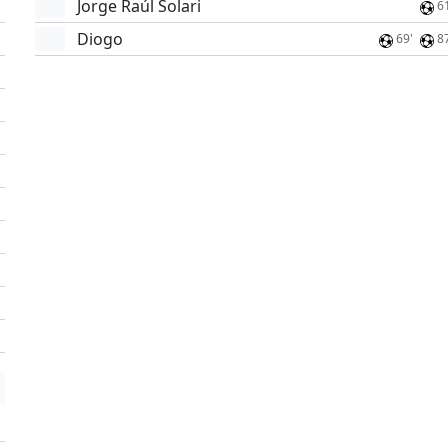
Jorge Raúl Solari
6
Diogo
69'
8