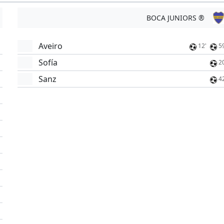
BOCA JUNIORS ®
Aveiro
12'
5
Sofía
2
Sanz
4
'