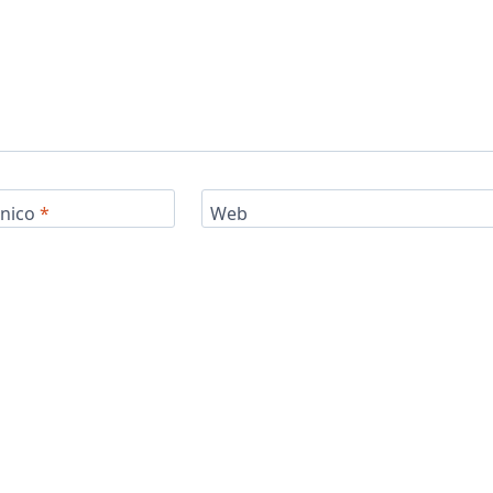
ónico
*
Web