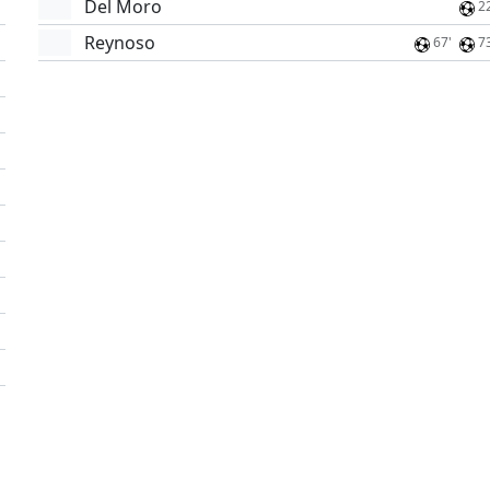
Del Moro
2
Reynoso
67'
7