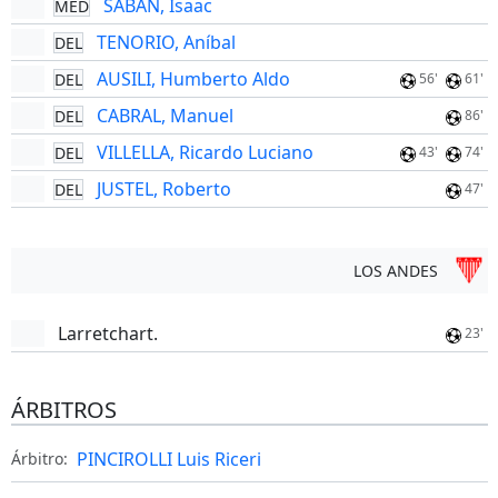
SABAN, Isaac
MED
TENORIO, Aníbal
DEL
AUSILI, Humberto Aldo
DEL
56'
61'
CABRAL, Manuel
DEL
86'
VILLELLA, Ricardo Luciano
DEL
43'
74'
JUSTEL, Roberto
DEL
47'
LOS ANDES
Larretchart.
23'
ÁRBITROS
PINCIROLLI Luis Riceri
Árbitro: