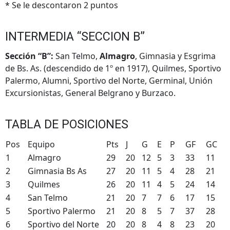
* Se le descontaron 2 puntos
INTERMEDIA “SECCION B”
Sección “B”:
San Telmo,
Almagro
, Gimnasia y Esgrima
de Bs. As. (descendido de 1º en 1917), Quilmes, Sportivo
Palermo, Alumni, Sportivo del Norte, Germinal, Unión
Excursionistas, General Belgrano y Burzaco.
TABLA DE POSICIONES
Pos
Equipo
Pts
J
G
E
P
GF
GC
1
Almagro
29
20
12
5
3
33
11
2
Gimnasia Bs As
27
20
11
5
4
28
21
3
Quilmes
26
20
11
4
5
24
14
4
San Telmo
21
20
7
7
6
17
15
5
Sportivo Palermo
21
20
8
5
7
37
28
6
Sportivo del Norte
20
20
8
4
8
23
20