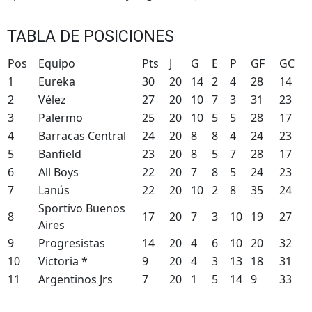
TABLA DE POSICIONES
Pos
Equipo
Pts
J
G
E
P
GF
GC
1
Eureka
30
20
14
2
4
28
14
2
Vélez
27
20
10
7
3
31
23
3
Palermo
25
20
10
5
5
28
17
4
Barracas Central
24
20
8
8
4
24
23
5
Banfield
23
20
8
5
7
28
17
6
All Boys
22
20
7
8
5
24
23
7
Lanús
22
20
10
2
8
35
24
Sportivo Buenos
8
17
20
7
3
10
19
27
Aires
9
Progresistas
14
20
4
6
10
20
32
10
Victoria *
9
20
4
3
13
18
31
11
Argentinos Jrs
7
20
1
5
14
9
33