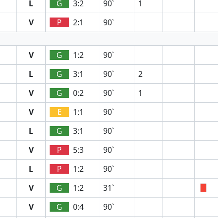
L
G
3:2
90`
1
V
P
2:1
90`
V
G
1:2
90`
L
G
3:1
90`
2
V
G
0:2
90`
1
V
E
1:1
90`
L
G
3:1
90`
V
P
5:3
90`
L
P
1:2
90`
V
G
1:2
31`
V
G
0:4
90`