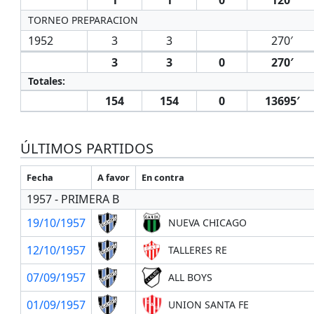
TORNEO PREPARACION
1952
3
3
270′
3
3
0
270′
Totales:
154
154
0
13695′
ÚLTIMOS PARTIDOS
Fecha
A favor
En contra
1957 - PRIMERA B
19/10/1957
NUEVA CHICAGO
12/10/1957
TALLERES RE
07/09/1957
ALL BOYS
01/09/1957
UNION SANTA FE