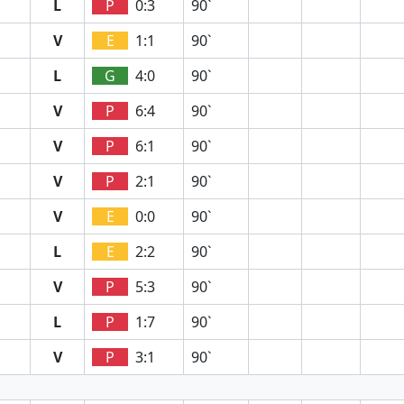
L
P
0:3
90`
V
E
1:1
90`
L
G
4:0
90`
V
P
6:4
90`
V
P
6:1
90`
V
P
2:1
90`
V
E
0:0
90`
L
E
2:2
90`
V
P
5:3
90`
L
P
1:7
90`
V
P
3:1
90`