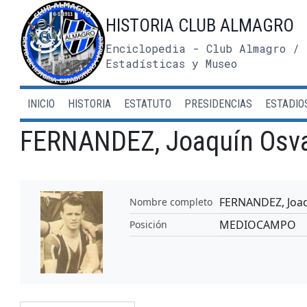
Saltar
HISTORIA CLUB ALMAGRO
al
contenido
Enciclopedia - Club Almagro / 
Estadísticas y Museo
INICIO
HISTORIA
ESTATUTO
PRESIDENCIAS
ESTADIO
FERNANDEZ, Joaquín Osv
FERNANDEZ, Joaq
Nombre completo
MEDIOCAMPO
Posición