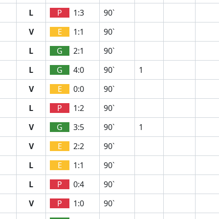
L
P
1:3
90`
V
E
1:1
90`
L
G
2:1
90`
L
G
4:0
90`
1
V
E
0:0
90`
L
P
1:2
90`
V
G
3:5
90`
1
V
E
2:2
90`
L
E
1:1
90`
L
P
0:4
90`
V
P
1:0
90`