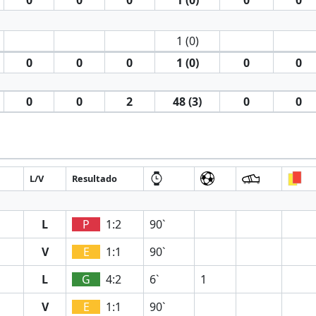
1 (0)
0
0
0
1 (0)
0
0
0
0
2
48 (3)
0
0
L/V
Resultado
L
P
1:2
90`
V
E
1:1
90`
L
G
4:2
6`
1
V
E
1:1
90`