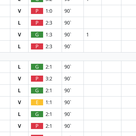
V
P
1:0
90`
L
P
2:3
90`
V
G
1:3
90`
1
L
P
2:3
90`
L
G
2:1
90`
V
P
3:2
90`
L
G
2:1
90`
V
E
1:1
90`
L
G
2:1
90`
V
P
2:1
90`