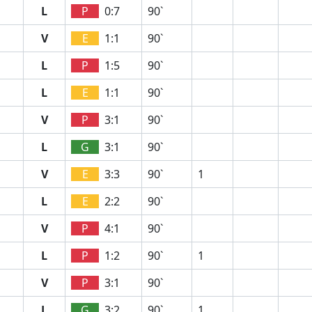
L
P
0:7
90`
V
E
1:1
90`
L
P
1:5
90`
L
E
1:1
90`
V
P
3:1
90`
L
G
3:1
90`
V
E
3:3
90`
1
L
E
2:2
90`
V
P
4:1
90`
L
P
1:2
90`
1
V
P
3:1
90`
L
G
3:2
90`
1