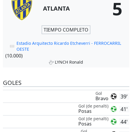
5
ATLANTA
TIEMPO COMPLETO
Estadio Arquitecto Ricardo Etcheverri - FERROCARRIL
OESTE
(10.000)
LYNCH Ronald
GOLES
Gol
39'
Bravo
Gol (de penalti)
41'
Posas
Gol (de penalti)
44'
Posas
Gol