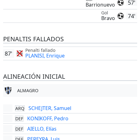
57'
Barrionuevo
Gol
74'
Bravo
PENALTIS FALLADOS
Penalti fallado
87'
PLANISI, Enrique
ALINEACIÓN INICIAL
ALMAGRO
SCHEJTER, Samuel
ARQ
KONIKOFF, Pedro
DEF
AIELLO, Elías
DEF
PEREYRA, Luis
DEF