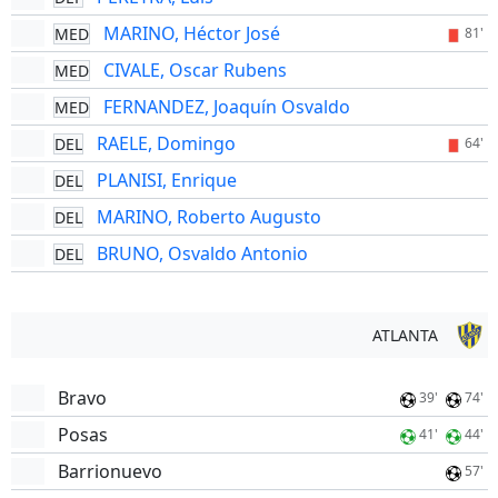
MARINO, Héctor José
MED
81'
CIVALE, Oscar Rubens
MED
FERNANDEZ, Joaquín Osvaldo
MED
RAELE, Domingo
DEL
64'
PLANISI, Enrique
DEL
MARINO, Roberto Augusto
DEL
BRUNO, Osvaldo Antonio
DEL
ATLANTA
Bravo
39'
74'
Posas
41'
44'
Barrionuevo
57'