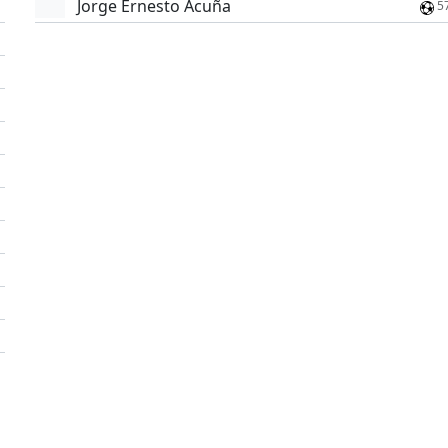
Jorge Ernesto Acuña
5
'
'
'