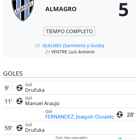
5
ALMAGRO
TIEMPO COMPLETO
QUILMES (Sarmiento y Guido)
VENTRE Luis Antonio
GOLES
Gol
9'
Drufuka
Gol
11'
Manuel Araujo
Gol
28'
FERNANDEZ, Joaquín Osvaldo
Gol
59'
Drufuka
Gol (de penalti)