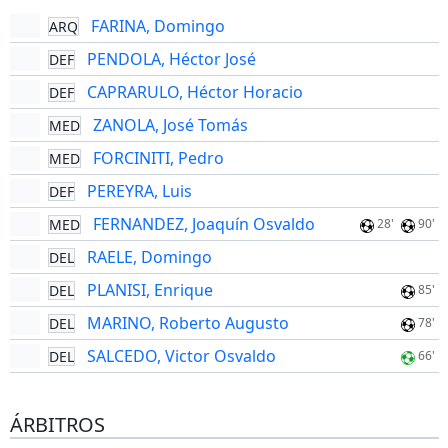
FARINA, Domingo
ARQ
PENDOLA, Héctor José
DEF
CAPRARULO, Héctor Horacio
DEF
ZANOLA, José Tomás
MED
FORCINITI, Pedro
MED
PEREYRA, Luis
DEF
FERNANDEZ, Joaquín Osvaldo
MED
28'
90'
RAELE, Domingo
DEL
PLANISI, Enrique
DEL
85'
MARINO, Roberto Augusto
DEL
78'
SALCEDO, Victor Osvaldo
DEL
66'
ÁRBITROS