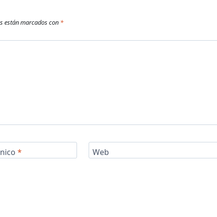
os están marcados con
*
ónico
*
Web