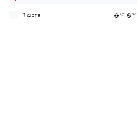
Rizzone
67'
79