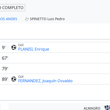
O COMPLETO
 LOS ANDES
SPINETTO Luis Pedro
Gol
9'
PLANISI, Enrique
67'
79'
Gol
89'
FERNANDEZ, Joaquín Osvaldo
ALMAGRO