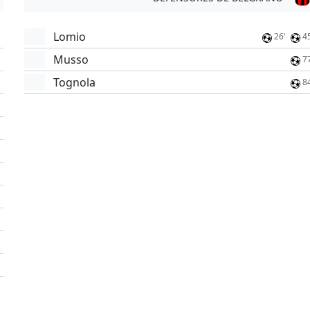
Lomio
26'
4
Musso
7
Tognola
8