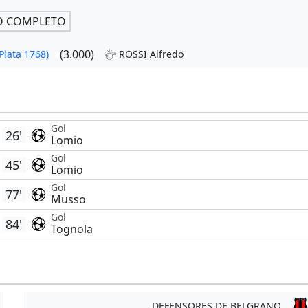
O COMPLETO
(3.000)
Plata 1768)
ROSSI Alfredo
Gol
26'
Lomio
Gol
45'
Lomio
Gol
77'
Musso
Gol
84'
Tognola
DEFENSORES DE BELGRANO