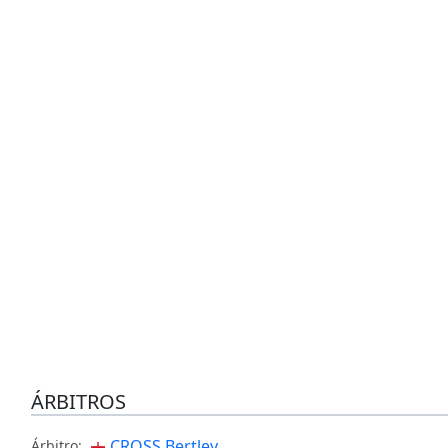
ÁRBITROS
CROSS Bertley
Árbitro: