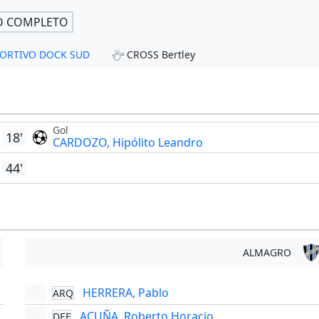
O COMPLETO
 SPORTIVO DOCK SUD
CROSS Bertley
Gol
18'
CARDOZO, Hipólito Leandro
44'
ALMAGRO
HERRERA, Pablo
ARQ
'
ACUÑA, Roberto Horacio
DEF