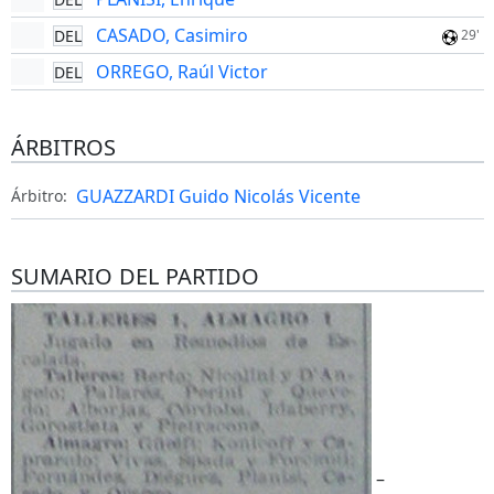
CASADO, Casimiro
DEL
29'
ORREGO, Raúl Victor
DEL
ÁRBITROS
GUAZZARDI Guido Nicolás Vicente
Árbitro:
SUMARIO DEL PARTIDO
–