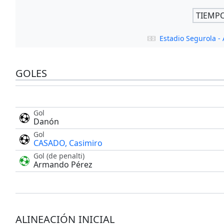
TIEMP
Estadio Segurola -
GOLES
Gol
Danón
Gol
CASADO, Casimiro
Gol (de penalti)
Armando Pérez
ALINEACIÓN INICIAL