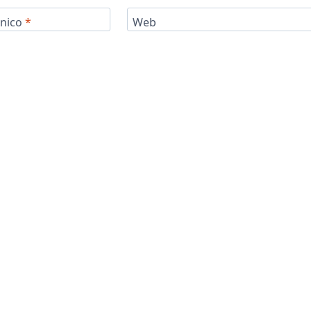
ónico
*
Web