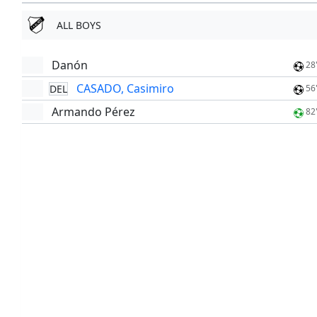
ALL BOYS
Danón
28
CASADO, Casimiro
DEL
56
Armando Pérez
82