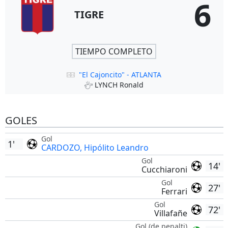
6
TIGRE
TIEMPO COMPLETO
"El Cajoncito" - ATLANTA
LYNCH Ronald
GOLES
Gol
1'
CARDOZO, Hipólito Leandro
Gol
14'
Cucchiaroni
Gol
27'
Ferrari
Gol
72'
Villafañe
Gol (de penalti)