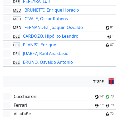
PEREYRA, Luis
DEF
BRUNETTI, Enrique Horacio
MED
CIVALE, Oscar Rubens
MED
FERNANDEZ, Joaquín Osvaldo
MED
81'
CARDOZO, Hipólito Leandro
DEL
1'
PLANISI, Enrique
DEL
87'
JUAREZ, Raúl Anastasio
DEL
BRUNO, Osvaldo Antonio
DEL
TIGRE
Cucchiaroni
14'
73'
Ferrari
27'
79'
Villafañe
72'