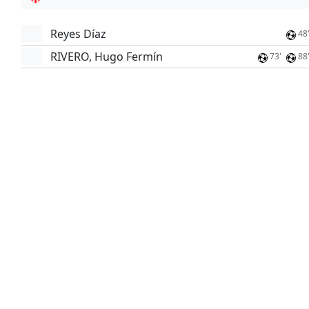
Reyes Díaz
48
RIVERO, Hugo Fermín
73'
88