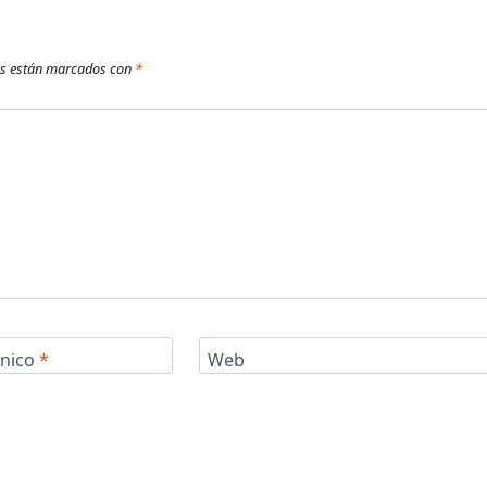
os están marcados con
*
ónico
*
Web