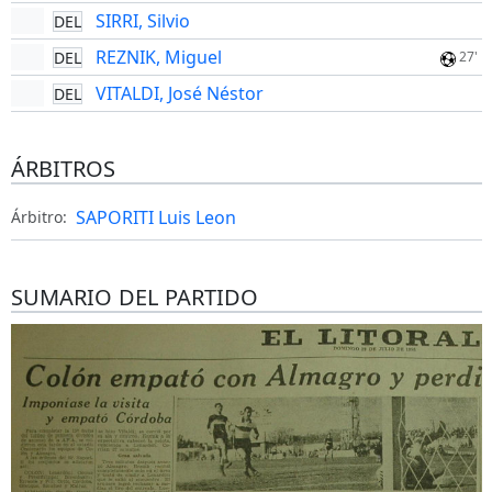
SIRRI, Silvio
DEL
REZNIK, Miguel
DEL
27'
VITALDI, José Néstor
DEL
ÁRBITROS
SAPORITI Luis Leon
Árbitro:
SUMARIO DEL PARTIDO