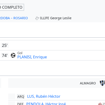
O COMPLETO
ORDOBA – ROSARIO
ILLIFE George Leslie
25'
Gol
74'
PLANISI, Enrique
ALMAGRO
LUS, Rubén Héctor
ARQ
PENDOLA, Héctor José
DEF
2