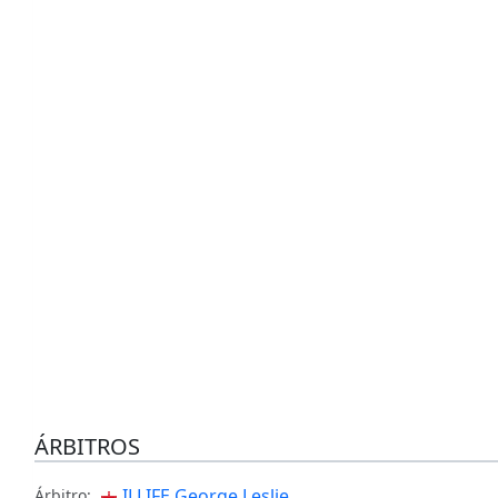
ÁRBITROS
ILLIFE George Leslie
Árbitro: