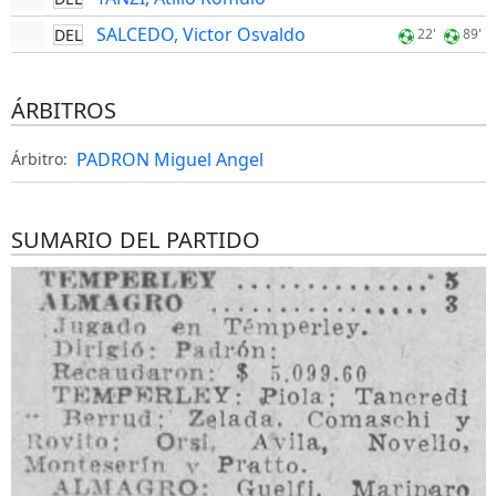
SALCEDO, Victor Osvaldo
DEL
22'
89'
ÁRBITROS
PADRON Miguel Angel
Árbitro:
SUMARIO DEL PARTIDO