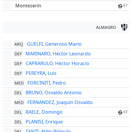
Monteserín
87'
ALMAGRO
GUELFI, Generoso Mario
ARQ
MARINARO, Héctor Leonardo
DEF
CAPRARULO, Héctor Horacio
DEF
PEREYRA, Luis
DEF
FORCINITI, Pedro
MED
BRUNO, Osvaldo Antonio
DEL
FERNANDEZ, Joaquín Osvaldo
MED
RAELE, Domingo
DEL
43'
PLANISI, Enrique
DEL
TANZI, Atilio Rómulo
DEL