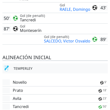
Gol
43'
RAELE, Domingo
Gol (de penalti)
50'
Tancredi
Gol
87'
Monteserín
Gol (de penalti)
89'
SALCEDO, Victor Osvaldo
ALINEACIÓN INICIAL
TEMPERLEY
Novello
9'
Prato
18'
Avila
23'
Tancredi
50'