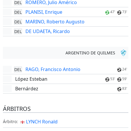
ROMERO, Julio Américo
DEL
PLANISI, Enrique
DEL
47'
73'
MARINO, Roberto Augusto
DEL
DE UDAETA, Ricardo
DEL
ARGENTINO DE QUILMES
RAGO, Francisco Antonio
DEL
24'
López Esteban
53'
59'
Bernárdez
83'
ÁRBITROS
LYNCH Ronald
Árbitro: