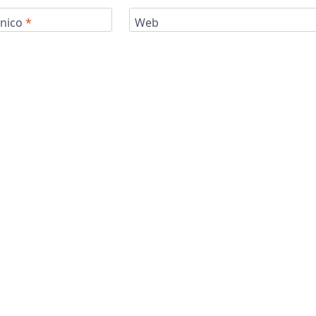
ónico
*
Web