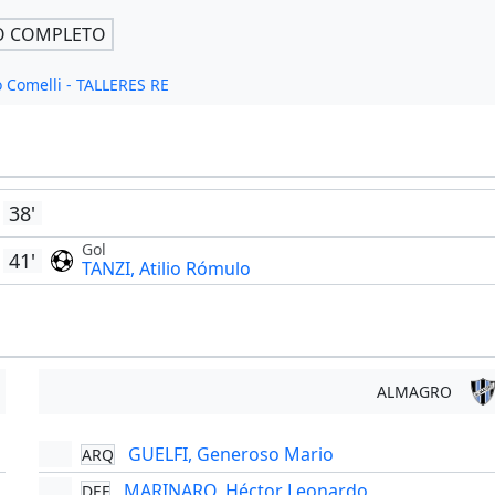
O COMPLETO
o Comelli - TALLERES RE
38'
Gol
41'
TANZI, Atilio Rómulo
ALMAGRO
GUELFI, Generoso Mario
ARQ
'
MARINARO, Héctor Leonardo
DEF