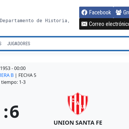
Facebook
Gr
Departamento de Historia,
Correo electrónic
S
JUGADORES
/1953
-
00:00
MERA B
| FECHA 5
tiempo: 1-3
1
:
6
UNION SANTA FE