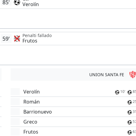
85'
Verolín
Penalti fallado
59'
Frutos
UNION SANTA FE
Verolín
10'
8
Román
2
Barrionuevo
'
3
Greco
5
Frutos
6