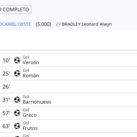
O COMPLETO
(5.000)
RROCARRIL OESTE
BRADLEY Leonard Alwyn
Gol
10'
Verolín
Gol
25'
Román
26'
Gol
31'
Barrionuevo
Gol
57'
Greco
Gol
63'
Frutos
Gol