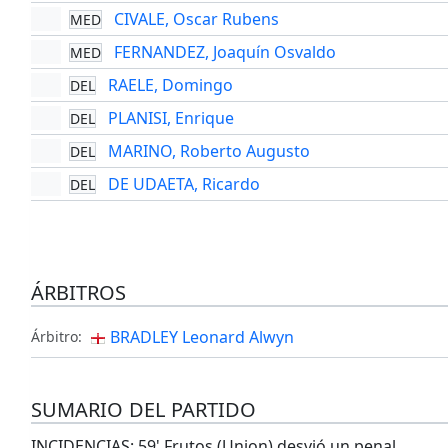
CIVALE, Oscar Rubens
MED
FERNANDEZ, Joaquín Osvaldo
MED
RAELE, Domingo
DEL
PLANISI, Enrique
DEL
MARINO, Roberto Augusto
DEL
DE UDAETA, Ricardo
DEL
ÁRBITROS
BRADLEY Leonard Alwyn
Árbitro:
SUMARIO DEL PARTIDO
INCIDENCIAS: 59' Frutos (Union) desvió un penal.