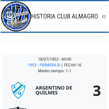
Saltar
al
contenido
HISTORIA CLUB ALMAGRO
18/07/1953
-
00:00
1953 - PRIMERA B
| FECHA 16
Medio tiempo: 1-1
3
ARGENTINO DE
QUILMES