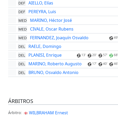
AIELLO, Elías
DEF
PEREYRA, Luis
DEF
MARINO, Héctor José
MED
CIVALE, Oscar Rubens
MED
FERNANDEZ, Joaquín Osvaldo
MED
49
RAELE, Domingo
DEL
PLANISI, Enrique
DEL
13'
20'
57'
68
MARINO, Roberto Augusto
DEL
17'
40'
46
BRUNO, Osvaldo Antonio
DEL
ÁRBITROS
WILBRAHAM Ernest
Árbitro: