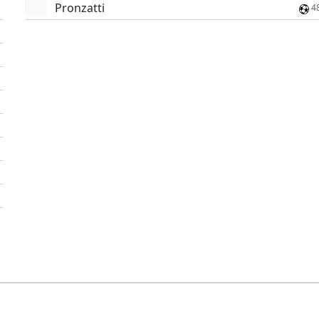
Pronzatti
4
'
'
'