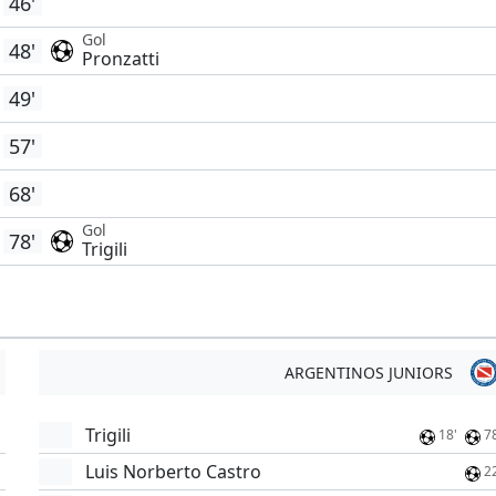
46'
Gol
48'
Pronzatti
49'
57'
68'
Gol
78'
Trigili
ARGENTINOS JUNIORS
Trigili
18'
7
Luis Norberto Castro
2